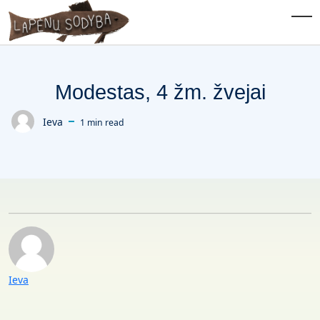
Skip to main content
Tog
Modestas, 4 žm. žvejai
Ieva
1 min read
Posted by
Posted by
Ieva