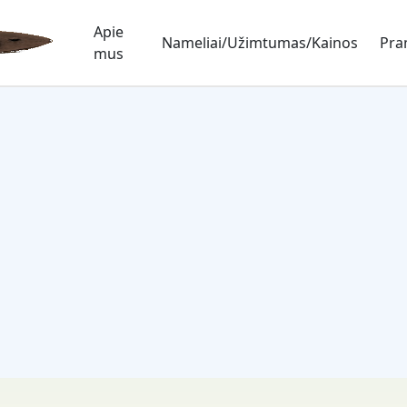
Apie
Nameliai/Užimtumas/Kainos
Pra
mus