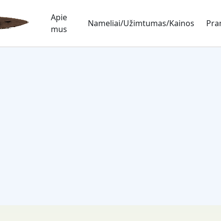
Apie
Nameliai/Užimtumas/Kainos
Pra
mus