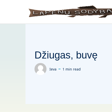
Skip to main content
Džiugas, buvę
Ieva
1 min read
Posted by