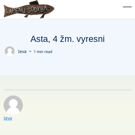
Skip to main content
Tog
Asta, 4 žm. vyresni
Ieva
1 min read
Posted by
Posted by
Ieva