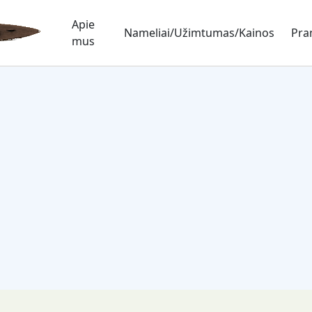
Apie
Nameliai/Užimtumas/Kainos
Pra
mus