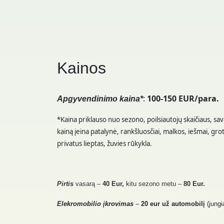
Kainos
:
10
0-150 EUR/para.
Apgyvendinimo kaina*
*Kaina priklauso nuo sezono, poilsiautojų skaičiaus, sa
kainą įeina patalynė, rankšluosčiai, malkos, iešmai, grot
privatus lieptas, žuvies rūkykla.
Pirtis
vasarą
–
4
0 Eur,
k
itu sezono metu
–
8
0 Eur.
Elekromobilio įkrovimas
–
20 eur už automobilį
(jung