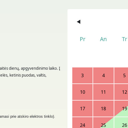
◀
Pr
An
Tr
vaitės dienų, apgyvendinimo laiko. Į
3
4
5
elės, ketinis puodas, valtis,
10
11
12
17
18
19
iamasi
prie atskiro elektros
tinklo).
24
25
26