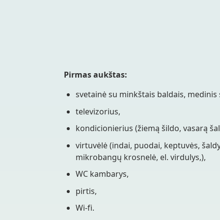
Pirmas aukštas:
svetainė su minkštais baldais, medinis 
televizorius,
kondicionierius (žiemą šildo, vasarą šal
virtuvėlė (indai, puodai, keptuvės, šaldyt
mikrobangų krosnelė, el. virdulys,),
WC kambarys,
pirtis,
Wi-fi.