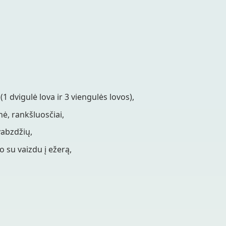
s
(1 dvigulė lova ir 3 viengulės lovos),
nė, rankšluosčiai,
vabzdžių,
o su vaizdu į ežerą,