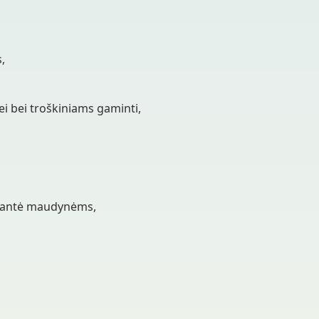
,
ei bei troškiniams gaminti,
krantė maudynėms,