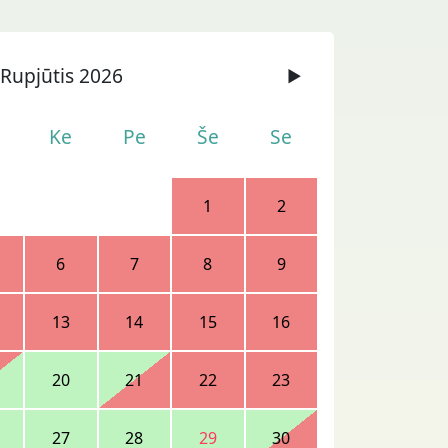
Rupjūtis 2026
▶
Ke
Pe
Še
Se
1
2
6
7
8
9
13
14
15
16
20
21
22
23
27
28
29
30