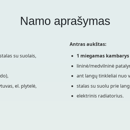
Namo aprašymas
Antras aukštas:
stalas su suolais,
1 miegamas kambary
lininė/medvilninė pataly
do),
ant langų tinkleliai nuo 
uvas, el. plytelė,
stalas su suolu prie lang
elektrinis radiatorius.