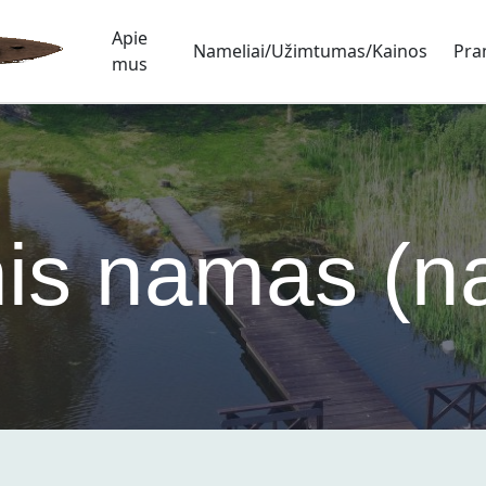
Apie
Nameliai/Užimtumas/Kainos
Pra
mus
inis namas (