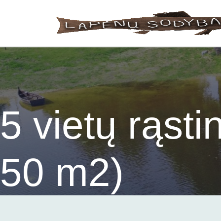
Skip to main content
5 vietų rąst
50 m2)